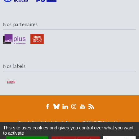
Nos partenaires
Nos labels
Place du Maréchal de Lattre de Tassigny - 75775 PARIS Cedex 16 |
Tél. : 01 44 05 44 05 | Fax : 01 44 05 49 49
This site uses cookies and gives you control over what you want
to activate
© 2015 Université Paris-Dauphine
Accueil
Présentation
Personnes