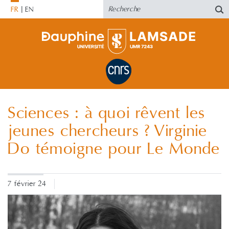
FR
EN
Sciences : à quoi rêvent les
jeunes chercheurs ? Virginie
Do témoigne pour Le Monde
7 février 24