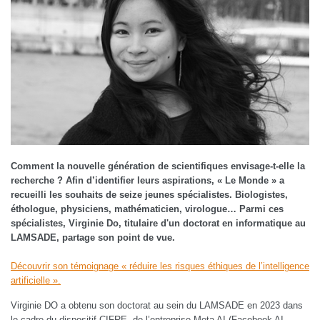
Comment la nouvelle génération de scientifiques envisage-t-elle la
recherche ? Afin d’identifier leurs aspirations, « Le Monde » a
recueilli les souhaits de seize jeunes spécialistes. Biologistes,
éthologue, physiciens, mathématicien, virologue… Parmi ces
spécialistes, Virginie Do, titulaire d'un doctorat en informatique au
LAMSADE, partage son point de vue.
Découvrir son témoignage « réduire les risques éthiques de l’intelligence
artificielle ».
Virginie DO a obtenu son doctorat au sein du LAMSADE en 2023 dans
le cadre du dispositif CIFRE, de l’entreprise Meta AI (Facebook AI