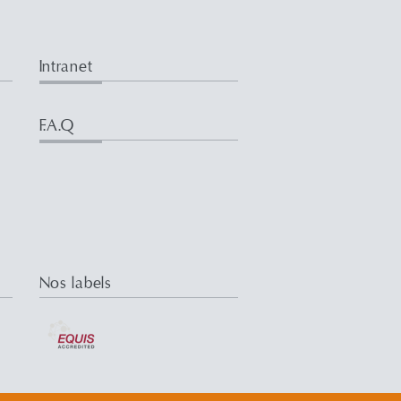
Intranet
F.A.Q
Nos labels