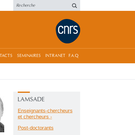
TACTS
SEMINAIRES
INTRANET
F.A.Q
LAMSADE
Enseignants-chercheurs
et chercheurs -
Post-doctorants