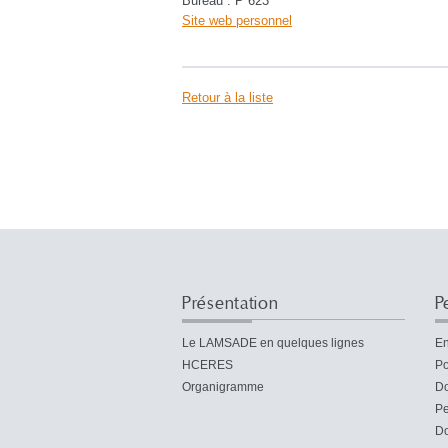
Bureau : P 623
Site web personnel
Retour à la liste
Présentation
P
Le LAMSADE en quelques lignes
En
HCERES
Po
Organigramme
Do
Pe
Do